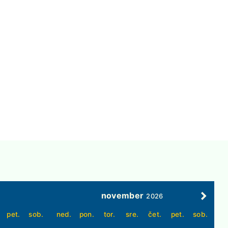
november
2026
pet.
sob.
ned.
pon.
tor.
sre.
čet.
pet.
sob.