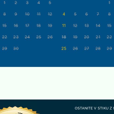
1
2
3
4
5
1
8
9
10
11
12
4
5
6
7
8
15
16
17
18
19
11
12
13
14
15
22
23
24
25
26
18
19
20
21
22
29
30
25
26
27
28
29
OSTANITE V STIKU Z