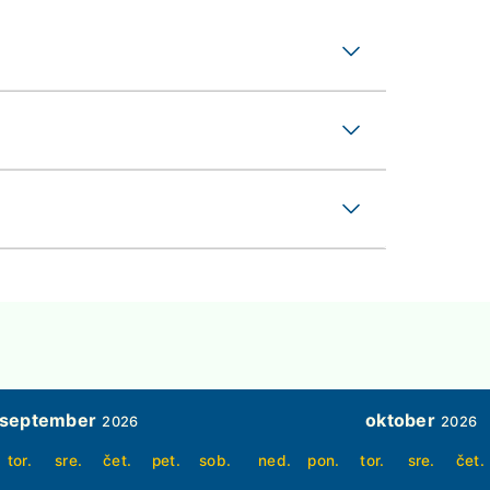
september
oktober
2026
2026
tor.
sre.
čet.
pet.
sob.
ned.
pon.
tor.
sre.
čet.