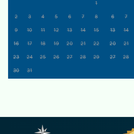
1
2
3
4
5
6
7
8
6
7
9
10
11
12
13
14
15
13
14
16
17
18
19
20
21
22
20
21
23
24
25
26
27
28
29
27
28
30
31