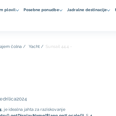
m plovil
Posebne ponudbe
Jadralne destinacije
najem čolna
Yacht /
Sunsail 44.4 -
edrilica
2024
4
, je idealna jahta za raziskovanje
try().getDisplayName($lang.getLocale())
. S
4