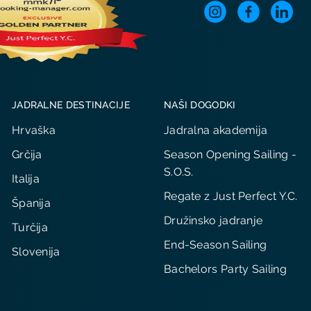
JADRALNE DESTINACIJE
NAŠI DOGODKI
Hrvaška
Jadralna akademija
Grčija
Season Opening Sailing -
S.O.S.
Italija
Regate z Just Perfect Y.C.
Španija
Družinsko jadranje
Turčija
End-Season Sailing
Slovenija
Bachelors Party Sailing