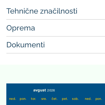
Tehnične značilnosti
Oprema
Dokumenti
avgust
2026
ned.
pon.
tor.
sre.
čet.
pet.
sob.
ned.
pon.