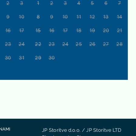
2
3
1
2
3
4
5
6
7
9
10
8
9
10
11
12
13
14
16
17
15
16
17
18
19
20
21
23
24
22
23
24
25
26
27
28
30
31
29
30
 NAMI
JP Storitve d.o.o. / JP Storitve LTD