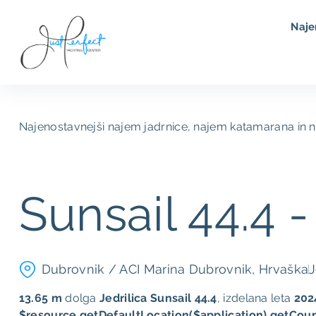
Naje
Najenostavnejši najem jadrnice, najem katamarana in 
Sunsail 44.4 -
Dubrovnik / ACI Marina Dubrovnik, Hrvaška
J
13.65 m
dolga
Jedrilica
Sunsail 44.4
, ​​izdelana leta
202
$resource.getDefaultLocation($application).getCoun