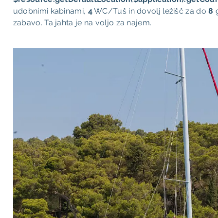
udobnimi kabinami,
4
WC/Tuš in dovolj ležišč za do
8
g
zabavo. Ta jahta je na voljo za najem.