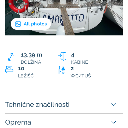
All photos
13.39 m
4
DOLŽINA
KABINE
10
2
LEŽIŠČ
WC/TUŠ
Tehnične značilnosti
Oprema