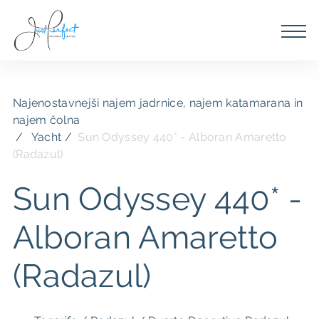
Najenostavnejši najem jadrnice, najem katamarana in
najem čolna
Yacht /
Sun Odyssey 440* - Alboran Amaretto
(Radazul)
Sun Odyssey 440* -
Alboran Amaretto
(Radazul)