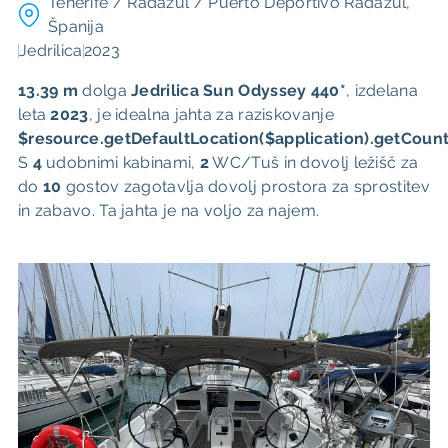
Tenerife / Radazul / Puerto Deportivo Radazul,
Španija
Jedrilica
2023
13.39 m
dolga
Jedrilica
Sun Odyssey 440*
, ​​izdelana
leta
2023
, je idealna jahta za raziskovanje
$resource.getDefaultLocation($application).getCount
S
4
udobnimi kabinami,
2
WC/Tuš in dovolj ležišč za
do
10
gostov zagotavlja dovolj prostora za sprostitev
in zabavo. Ta jahta je na voljo za najem.