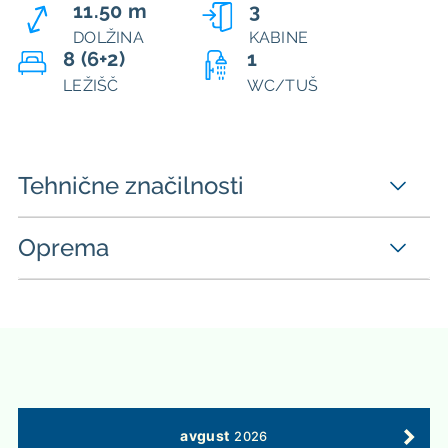
11.50 m
3
DOLŽINA
KABINE
8 (6+2)
1
LEŽIŠČ
WC/TUŠ
Tehnične značilnosti
Oprema
avgust
2026