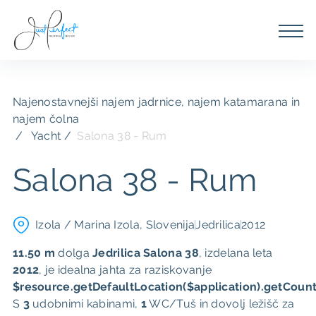
Najenostavnejši najem jadrnice, najem katamarana in
najem čolna
Yacht /
Salona 38 - Rum
Salona 38 - Rum
Izola / Marina Izola, Slovenija
Jedrilica
2012
11.50 m
dolga
Jedrilica
Salona 38
, ​​izdelana leta
2012
, je idealna jahta za raziskovanje
$resource.getDefaultLocation($application).getCount
S
3
udobnimi kabinami,
1
WC/Tuš in dovolj ležišč za