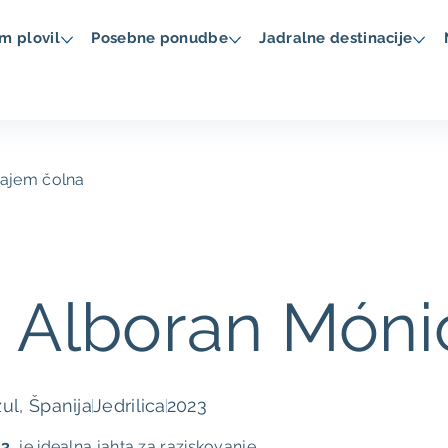
m plovil
Posebne ponudbe
Jadralne destinacije
najem čolna
- Alboran Móni
ul, Španija
Jedrilica
2023
23
, je idealna jahta za raziskovanje