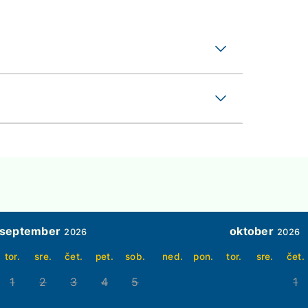
september
oktober
2026
2026
tor.
sre.
čet.
pet.
sob.
ned.
pon.
tor.
sre.
čet.
1
2
3
4
5
1