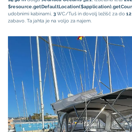
$resource.getDefaultLocation($application).getCoun
udobnimi kabinami,
3
WC/Tuš in dovolj ležišč za do
12
zabavo. Ta jahta je na voljo za najem.