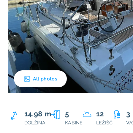
All photos
14.98 m
5
12
3
DOLŽINA
KABINE
LEŽIŠČ
W