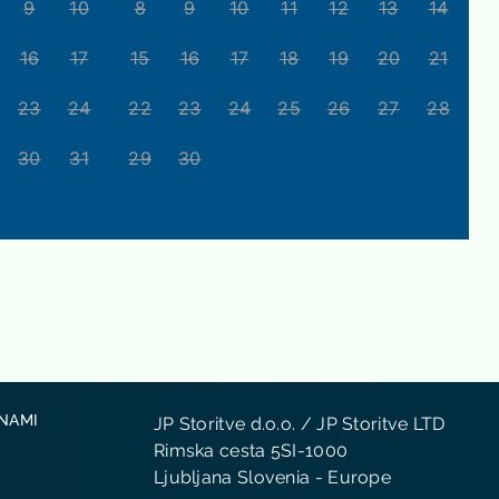
9
10
8
9
10
11
12
13
14
16
17
15
16
17
18
19
20
21
23
24
22
23
24
25
26
27
28
30
31
29
30
 NAMI
JP Storitve d.o.o. / JP Storitve LTD
Rimska cesta 5SI-1000
Ljubljana Slovenia - Europe