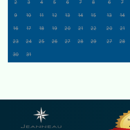
2
3
4
5
6
7
8
6
7
9
10
11
12
13
14
15
13
14
16
17
18
19
20
21
22
20
21
23
24
25
26
27
28
29
27
28
30
31