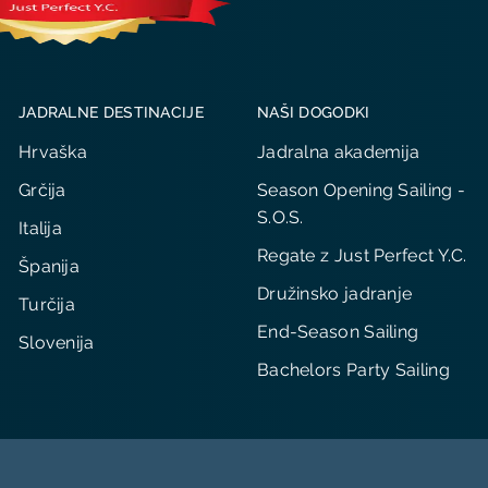
JADRALNE DESTINACIJE
NAŠI DOGODKI
Hrvaška
Jadralna akademija
Grčija
Season Opening Sailing -
S.O.S.
Italija
Regate z Just Perfect Y.C.
Španija
Družinsko jadranje
Turčija
End-Season Sailing
Slovenija
Bachelors Party Sailing