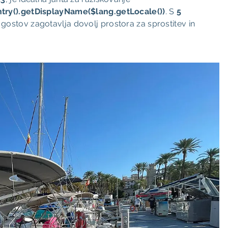
try().getDisplayName($lang.getLocale())
. S
5
gostov zagotavlja dovolj prostora za sprostitev in