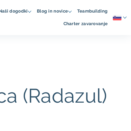
Naši dogodki
Blog in novice
Teambuilding
Charter zavarovanje
ca (Radazul)