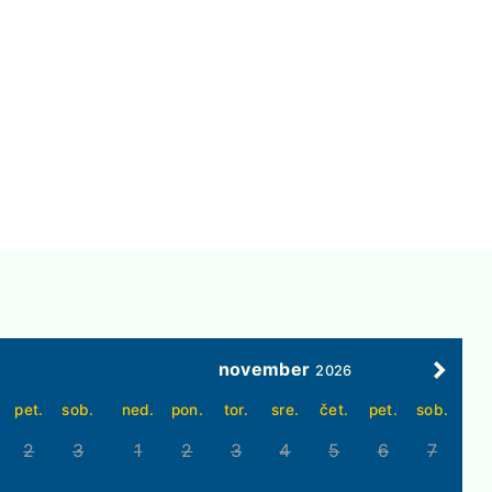
november
2026
pet.
sob.
ned.
pon.
tor.
sre.
čet.
pet.
sob.
2
3
1
2
3
4
5
6
7