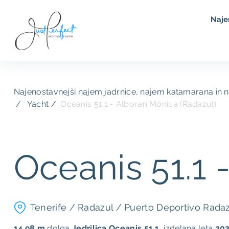
Naje
Najenostavnejši najem jadrnice, najem katamarana in 
Yacht /
Oceanis 51.1 - Alboran Mónica (Radazul)
Oceanis 51.1 
Tenerife / Radazul / Puerto Deportivo Radaz
14.98 m
dolga
Jedrilica
Oceanis 51.1
, ​​izdelana leta
20