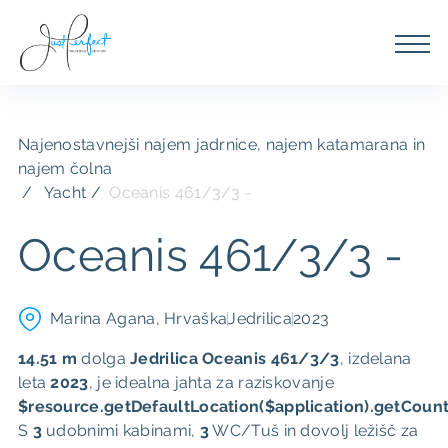
Najenostavnejši najem jadrnice, najem katamarana in
najem čolna
Yacht /
Oceanis 461/3/3 -
Oceanis 461/3/3 -
Marina Agana, Hrvaška
Jedrilica
2023
14.51 m
dolga
Jedrilica
Oceanis 461/3/3
, ​​izdelana
leta
2023
, je idealna jahta za raziskovanje
$resource.getDefaultLocation($application).getCount
S
3
udobnimi kabinami,
3
WC/Tuš in dovolj ležišč za