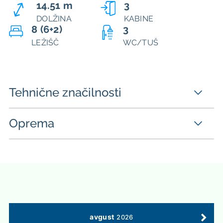
14.51 m
3
DOLŽINA
KABINE
8 (6+2)
3
LEŽIŠČ
WC/TUŠ
Tehnične značilnosti
Oprema
avgust
2026