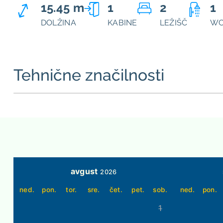
15.45 m
1
2
1
DOLŽINA
KABINE
LEŽIŠČ
WC
Tehnične značilnosti
avgust
2026
ned.
pon.
tor.
sre.
čet.
pet.
sob.
ned.
pon.
1