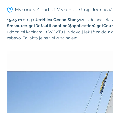
Mykonos / Port of Mykonos, Grčija
Jedrilica
2
15.45 m
dolga
Jedrilica
Ocean Star 51.1
, ​​izdelana leta
$resource.getDefaultLocation($application).getCoun
udobnimi kabinami,
1
WC/Tuš in dovolj ležišč za do
2
g
zabavo. Ta jahta je na voljo za najem.