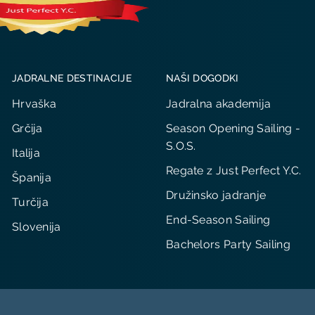
JADRALNE DESTINACIJE
NAŠI DOGODKI
Hrvaška
Jadralna akademija
Grčija
Season Opening Sailing -
S.O.S.
Italija
Regate z Just Perfect Y.C.
Španija
Družinsko jadranje
Turčija
End-Season Sailing
Slovenija
Bachelors Party Sailing