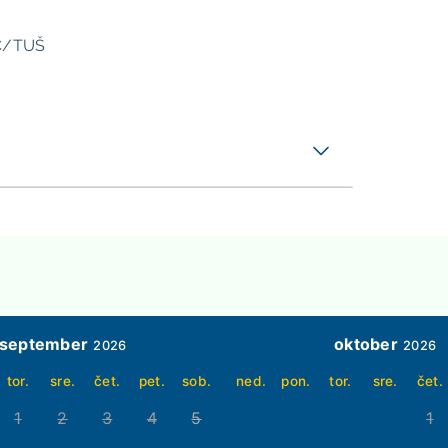
/TUŠ
september
oktober
2026
2026
tor.
sre.
čet.
pet.
sob.
ned.
pon.
tor.
sre.
čet.
1
2
3
4
5
1