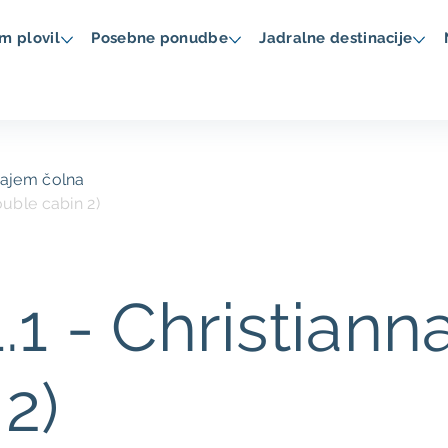
m plovil
Posebne ponudbe
Jadralne destinacije
najem čolna
ouble cabin 2)
1 - Christianna
2)