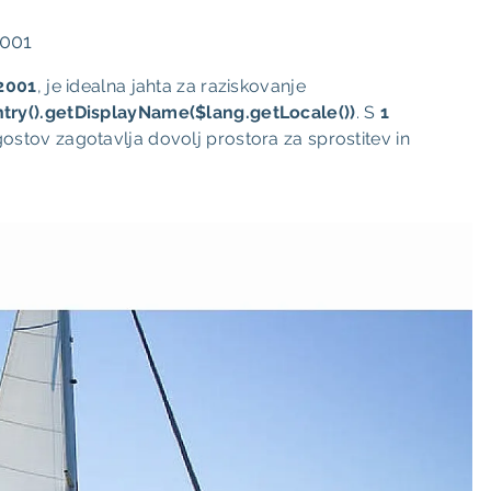
001
2001
, je idealna jahta za raziskovanje
try().getDisplayName($lang.getLocale())
. S
1
ostov zagotavlja dovolj prostora za sprostitev in