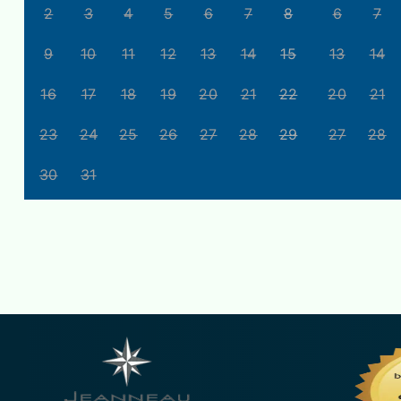
2
3
4
5
6
7
8
6
7
9
10
11
12
13
14
15
13
14
16
17
18
19
20
21
22
20
21
23
24
25
26
27
28
29
27
28
30
31