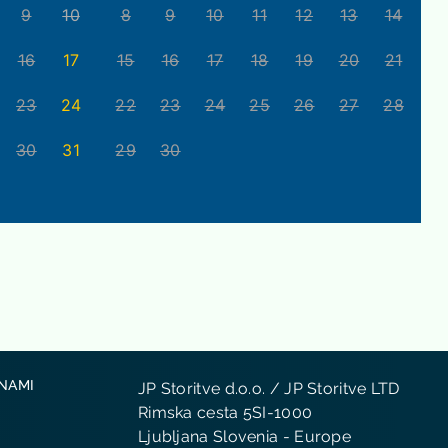
9
10
8
9
10
11
12
13
14
16
17
15
16
17
18
19
20
21
23
24
22
23
24
25
26
27
28
30
31
29
30
 NAMI
JP Storitve d.o.o. / JP Storitve LTD
Rimska cesta 5SI-1000
Ljubljana Slovenia - Europe