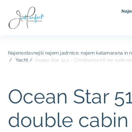
Naje
Najenostavnejši najem jadrnice, najem katamarana in 
Yacht /
Ocean Star 51.1 - Christianna VII (en suite d
Ocean Star 51.
double cabin 