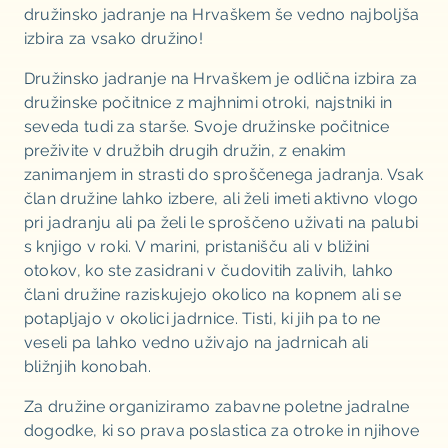
družinsko jadranje na Hrvaškem še vedno najboljša
izbira za vsako družino!
Družinsko jadranje na Hrvaškem je odlična izbira za
družinske počitnice z majhnimi otroki, najstniki in
seveda tudi za starše. Svoje družinske počitnice
preživite v družbih drugih družin, z enakim
zanimanjem in strasti do sproščenega jadranja. Vsak
član družine lahko izbere, ali želi imeti aktivno vlogo
pri jadranju ali pa želi le sproščeno uživati na palubi
s knjigo v roki. V marini, pristanišču ali v bližini
otokov, ko ste zasidrani v čudovitih zalivih, lahko
člani družine raziskujejo okolico na kopnem ali se
potapljajo v okolici jadrnice. Tisti, ki jih pa to ne
veseli pa lahko vedno uživajo na jadrnicah ali
bližnjih konobah.
Za družine organiziramo zabavne poletne jadralne
dogodke, ki so prava poslastica za otroke in njihove