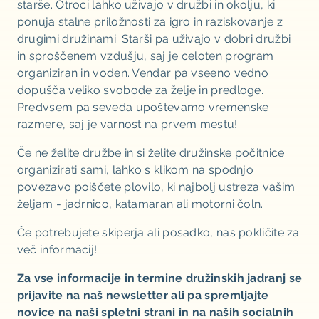
starše. Otroci lahko uživajo v družbi in okolju, ki
ponuja stalne priložnosti za igro in raziskovanje z
drugimi družinami. Starši pa uživajo v dobri družbi
in sproščenem vzdušju, saj je celoten program
organiziran in voden. Vendar pa vseeno vedno
dopušča veliko svobode za želje in predloge.
Predvsem pa seveda upoštevamo vremenske
razmere, saj je varnost na prvem mestu!
Če ne želite družbe in si želite družinske počitnice
organizirati sami, lahko s klikom na spodnjo
povezavo poiščete plovilo, ki najbolj ustreza vašim
željam - jadrnico, katamaran ali motorni čoln.
Če potrebujete skiperja ali posadko, nas pokličite za
več informacij!
Za vse informacije in termine družinskih jadranj se
prijavite na naš newsletter ali pa spremljajte
novice na naši spletni strani in na naših socialnih